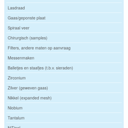
Lasdraad
Gaas/geponste plaat
Spiraal veer
Chirurgisch (samples)
Filters, andere maten op aanvraag
Messenmaken
Balletjes en staafjes (t.b.v. sieraden)
Zirconium
Zilver (geweven gaas)
Nikkel (expanded mesh)
Niobium
Tantalum
NiTinol