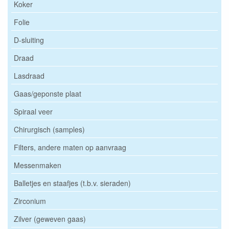
Koker
Folie
D-sluiting
Draad
Lasdraad
Gaas/geponste plaat
Spiraal veer
Chirurgisch (samples)
Filters, andere maten op aanvraag
Messenmaken
Balletjes en staafjes (t.b.v. sieraden)
Zirconium
Zilver (geweven gaas)