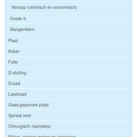
Verloop (centrisch en excentrisch)
Grade 9
Slangenklem
Plaat
Koker
Folie
D-sluiting
Draad
Lasdraad
Gaas/geponste plaat
Spiraal veer
Chirurgisch (samples)
Filters, andere maten op aanvraag