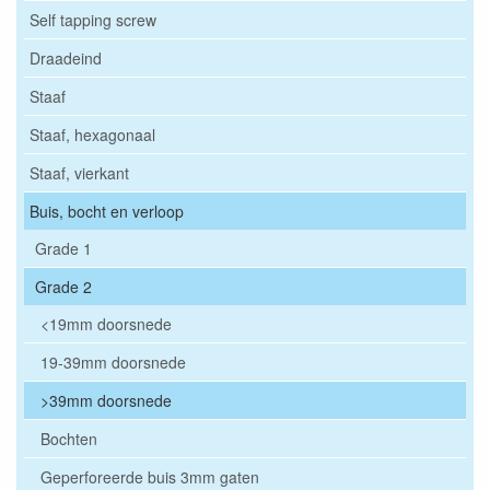
Self tapping screw
Draadeind
Staaf
Staaf, hexagonaal
Staaf, vierkant
Buis, bocht en verloop
Grade 1
Grade 2
<19mm doorsnede
19-39mm doorsnede
>39mm doorsnede
Bochten
Geperforeerde buis 3mm gaten