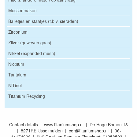
Messenmaken
Balletjes en staafjes (t.b.v. sieraden)
Zirconium
Zilver (geweven gaas)
Nikkel (expanded mesh)
Niobium
Tantalum
NiTinol
Titanium Recycling
Contact details | www.titaniumshop.nl | De Hoge Bomen 13
| 8271RE IJsselmuiden | cor@titaniumshop.nl | 06-
14174608 | KvK Gooi- en Eem- en Flevoland: 64958523 |