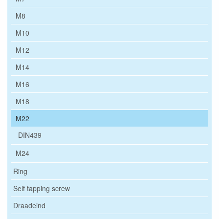
M8
M10
M12
M14
M16
M18
M22
DIN439
M24
Ring
Self tapping screw
Draadeind