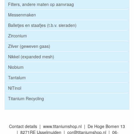
Filters, andere maten op aanvraag
Messenmaken
Balletjes en staafjes (t.b.v. sieraden)
Zirconium
Zilver (geweven gaas)
Nikkel (expanded mesh)
Niobium
Tantalum
NiTinol
Titanium Recycling
Contact details | www.titaniumshop.nl | De Hoge Bomen 13
| 8271RE IJsselmuiden | cor@titaniumshop.nl | 06-