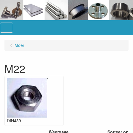
Menu
Moer
M22
DIN439
Weergave
Sorteer op