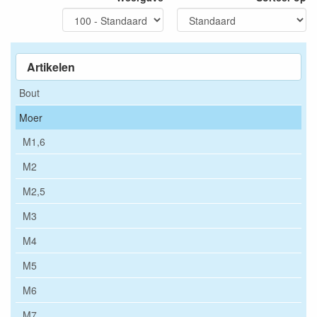
Artikelen
Bout
Moer
M1,6
M2
M2,5
M3
M4
M5
M6
M7