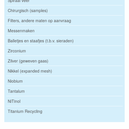
Spiraal veer
Chirurgisch (samples)
Filters, andere maten op aanvraag
Messenmaken
Balletjes en staafjes (t.b.v. sieraden)
Zirconium
Zilver (geweven gaas)
Nikkel (expanded mesh)
Niobium
Tantalum
NiTinol
Titanium Recycling