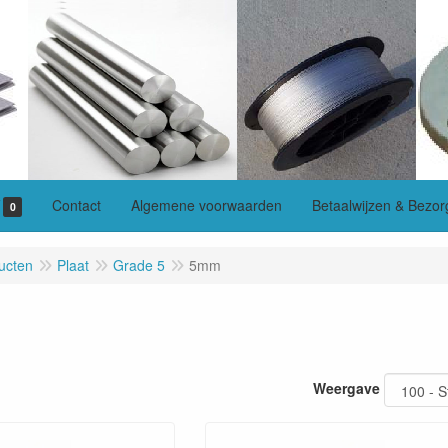
Contact
Algemene voorwaarden
Betaalwijzen & Bezor
0
ucten
Plaat
Grade 5
5mm
Weergave