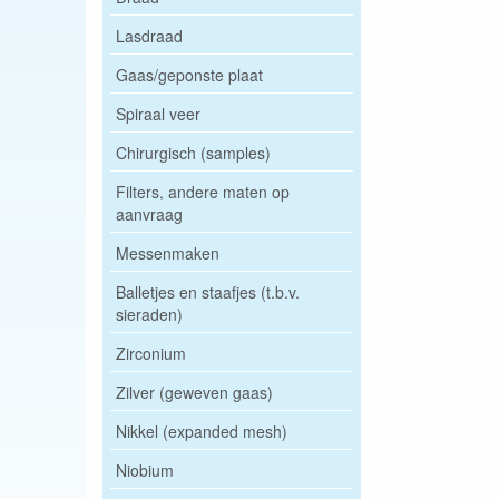
Lasdraad
Gaas/geponste plaat
Spiraal veer
Chirurgisch (samples)
Filters, andere maten op
aanvraag
Messenmaken
Balletjes en staafjes (t.b.v.
sieraden)
Zirconium
Zilver (geweven gaas)
Nikkel (expanded mesh)
Niobium