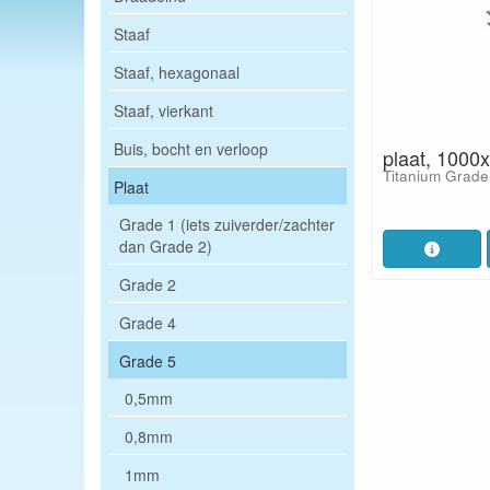
Staaf
Staaf, hexagonaal
Staaf, vierkant
Buis, bocht en verloop
plaat, 1000
Titanium Grade
Plaat
Grade 1 (iets zuiverder/zachter
dan Grade 2)
Grade 2
Grade 4
Grade 5
0,5mm
0,8mm
1mm