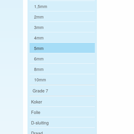
1,5mm
2mm
3mm
4mm
5mm
6mm
8mm
10mm
Grade 7
Koker
Folie
D-sluiting
Draad