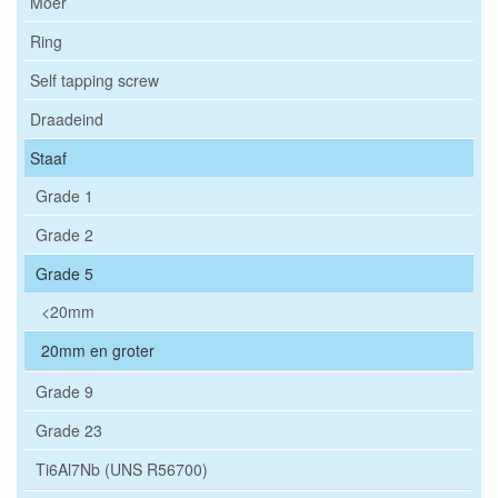
Moer
Ring
Self tapping screw
Draadeind
Staaf
Grade 1
Grade 2
Grade 5
<20mm
20mm en groter
Grade 9
Grade 23
Ti6Al7Nb (UNS R56700)