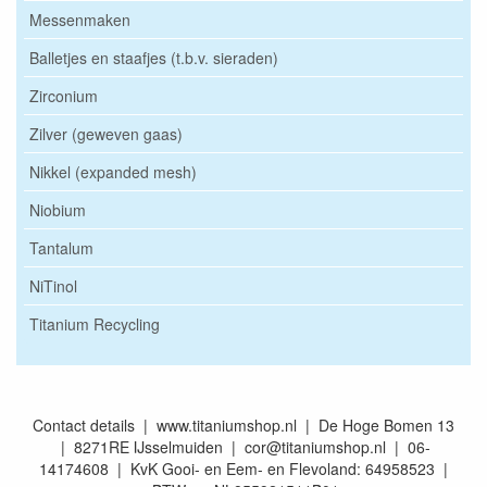
Messenmaken
Balletjes en staafjes (t.b.v. sieraden)
Zirconium
Zilver (geweven gaas)
Nikkel (expanded mesh)
Niobium
Tantalum
NiTinol
Titanium Recycling
Contact details | www.titaniumshop.nl | De Hoge Bomen 13
| 8271RE IJsselmuiden | cor@titaniumshop.nl | 06-
14174608 | KvK Gooi- en Eem- en Flevoland: 64958523 |