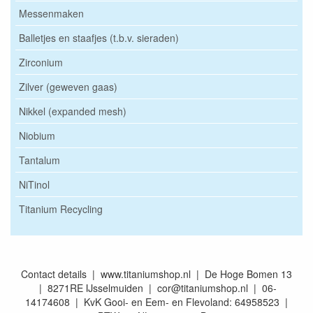
Messenmaken
Balletjes en staafjes (t.b.v. sieraden)
Zirconium
Zilver (geweven gaas)
Nikkel (expanded mesh)
Niobium
Tantalum
NiTinol
Titanium Recycling
Contact details | www.titaniumshop.nl | De Hoge Bomen 13
| 8271RE IJsselmuiden | cor@titaniumshop.nl | 06-
14174608 | KvK Gooi- en Eem- en Flevoland: 64958523 |