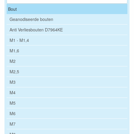
Bout
Geanodiseerde bouten
Anti Verliesbouten D7964KE
M1 - M1,4
M1,6
M2
M2,5
M3
M4
M5
M6
M7