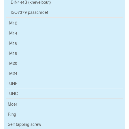
DIN444B (knevelbout)
ISO7379 passchroef
M12
M14
M16
M18
M20
M24
UNF
UNC
Moer
Ring
Self tapping screw