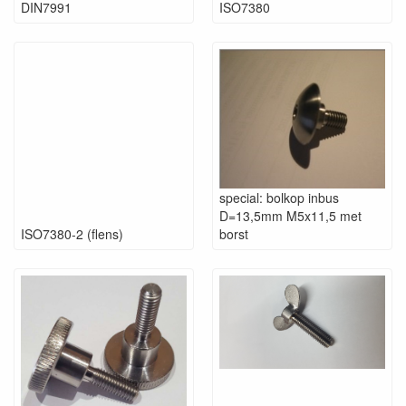
DIN7991
ISO7380
special: bolkop inbus
D=13,5mm M5x11,5 met
ISO7380-2 (flens)
borst