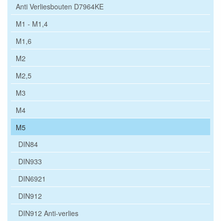
Anti Verliesbouten D7964KE
M1 - M1,4
M1,6
M2
M2,5
M3
M4
M5
DIN84
DIN933
DIN6921
DIN912
DIN912 Anti-verlies