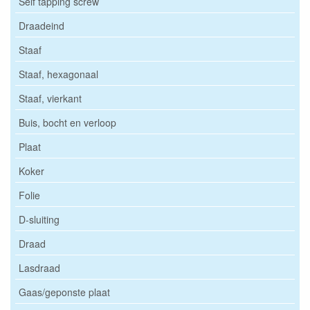
Self tapping screw
Draadeind
Staaf
Staaf, hexagonaal
Staaf, vierkant
Buis, bocht en verloop
Plaat
Koker
Folie
D-sluiting
Draad
Lasdraad
Gaas/geponste plaat