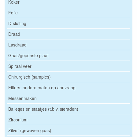
Koker
Folie
D-sluiting
Draad
Lasdraad
Gaas/geponste plaat
Spiraal veer
Chirurgisch (samples)
Filters, andere maten op aanvraag
Messenmaken
Balletjes en staafjes (t.b.v. sieraden)
Zirconium
Zilver (geweven gaas)