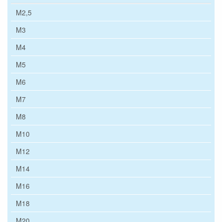
M2,5
M3
M4
M5
M6
M7
M8
M10
M12
M14
M16
M18
M20