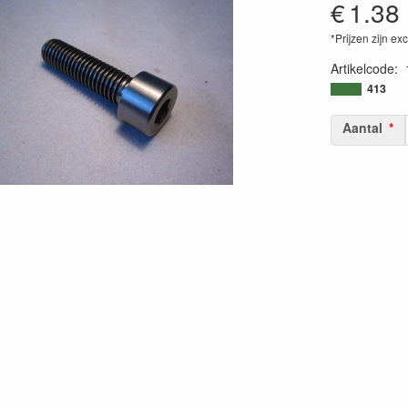
€
1.38
*Prijzen zijn ex
Artikelcode
:
413
Aantal