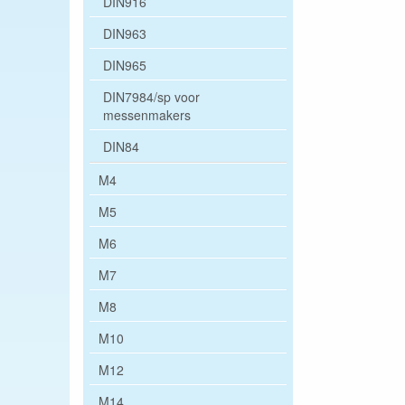
DIN916
DIN963
DIN965
DIN7984/sp voor
messenmakers
DIN84
M4
M5
M6
M7
M8
M10
M12
M14