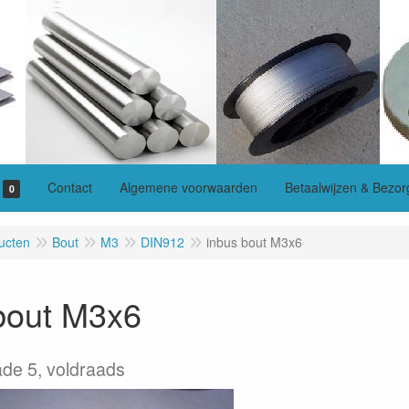
Contact
Algemene voorwaarden
Betaalwijzen & Bezor
0
ucten
Bout
M3
DIN912
inbus bout M3x6
bout M3x6
ade 5, voldraads