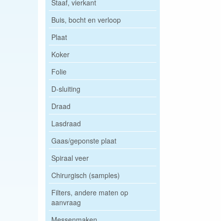
Staaf, vierkant
Buis, bocht en verloop
Plaat
Koker
Folie
D-sluiting
Draad
Lasdraad
Gaas/geponste plaat
Spiraal veer
Chirurgisch (samples)
Filters, andere maten op
aanvraag
Messenmaken