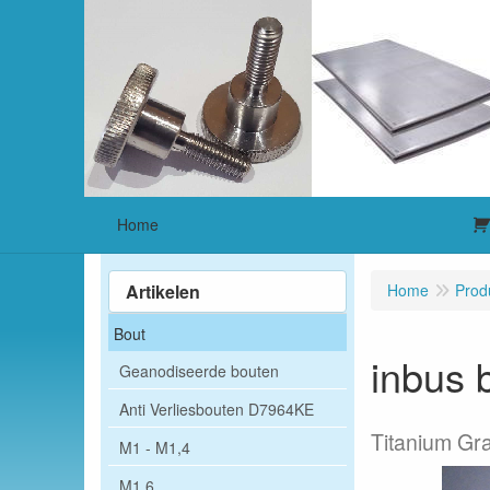
Home
Artikelen
Home
Prod
Bout
inbus 
Geanodiseerde bouten
Anti Verliesbouten D7964KE
Titanium Gr
M1 - M1,4
M1,6