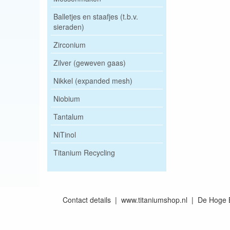
Balletjes en staafjes (t.b.v.
sieraden)
Zirconium
Zilver (geweven gaas)
Nikkel (expanded mesh)
Niobium
Tantalum
NiTinol
Titanium Recycling
Contact details | www.titaniumshop.nl | De Hog