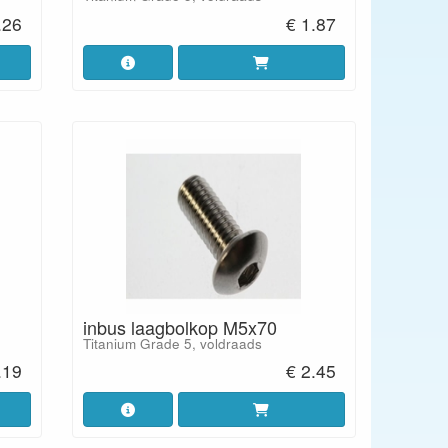
.26
€ 1.87
inbus laagbolkop M5x70
Titanium Grade 5, voldraads
.19
€ 2.45