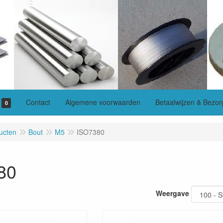
Contact
Algemene voorwaarden
Betaalwijzen & Bezor
0
ucten
Bout
M5
ISO7380
80
Weergave