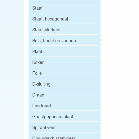
Staaf
Staaf, hexagonaal
Staaf, vierkant
Buis, bocht en verloop
Plaat
Koker
Folie
D-sluiting
Draad
Lasdraad
Gaas/geponste plaat
Spiraal veer
Chirurgisch (samples)