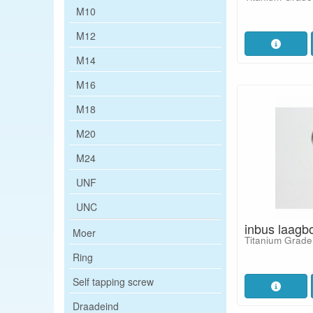
M10
M12
M14
M16
M18
M20
M24
UNF
UNC
inbus laagb
Moer
Titanium Grade
Ring
Self tapping screw
Draadeind