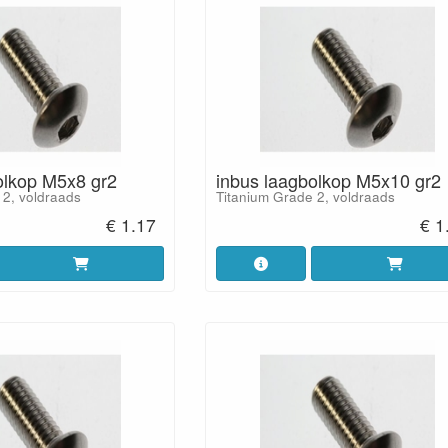
olkop M5x8 gr2
inbus laagbolkop M5x10 gr2
 2, voldraads
Titanium Grade 2, voldraads
€ 1.17
€ 1