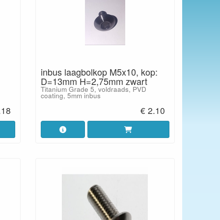
inbus laagbolkop M5x10, kop:
D=13mm H=2,75mm zwart
Titanium Grade 5, voldraads, PVD
coating, 5mm inbus
.18
€ 2.10