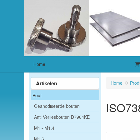
Home
Artikelen
Home
Prod
Bout
ISO73
Geanodiseerde bouten
Anti Verliesbouten D7964KE
M1 - M1,4
M1,6