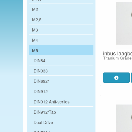
M2
M2,5
M3
M4
M5
inbus laagb
Titanium Grade
DIN84
DIN933
DIN6921
DIN912
DIN912 Anti-verlies
DIN912/Tap
Dual Drive