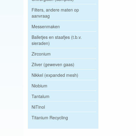
Filters, andere maten op
aanvraag
Messenmaken
Balletjes en staafjes (t.b.v.
sieraden)
Zirconium
Zilver (geweven gaas)
Nikkel (expanded mesh)
Niobium
Tantalum
NiTinol
Titanium Recycling