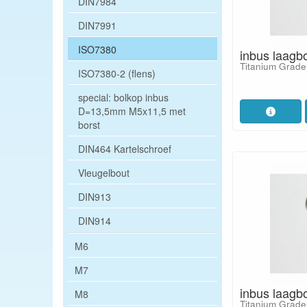
DIN7984
DIN7991
ISO7380
inbus laagb
Titanium Grade
ISO7380-2 (flens)
special: bolkop inbus
D=13,5mm M5x11,5 met
borst
DIN464 Kartelschroef
Vleugelbout
DIN913
DIN914
M6
M7
inbus laagb
M8
Titanium Grade