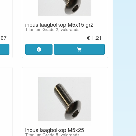
inbus laagbolkop M5x15 gr2
Titanium Grade 2, voldraads
.67
€ 1.21
inbus laagbolkop M5x25
Titanium Grade 5, voldraads