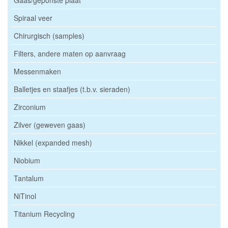
Gaas/geponste plaat
Spiraal veer
Chirurgisch (samples)
Filters, andere maten op aanvraag
Messenmaken
Balletjes en staafjes (t.b.v. sieraden)
Zirconium
Zilver (geweven gaas)
Nikkel (expanded mesh)
Niobium
Tantalum
NiTinol
Titanium Recycling