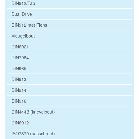
DIN912/Tap
Dual Drive
DIN912 met Flens
Vleugelbout
DIN6921
DIN7984
DIN965
DIN913
DIN914
DIN916
DIN444B (knevelbout)
DIN6912
ISO7379 (passchroef)