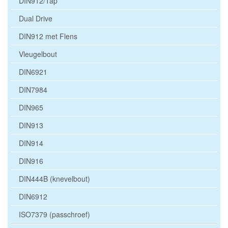
DIN912/Tap
Dual Drive
DIN912 met Flens
Vleugelbout
DIN6921
DIN7984
DIN965
DIN913
DIN914
DIN916
DIN444B (knevelbout)
DIN6912
ISO7379 (passchroef)