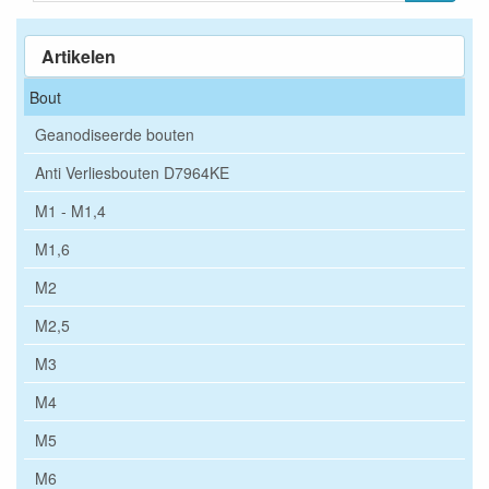
Artikelen
Bout
Geanodiseerde bouten
Anti Verliesbouten D7964KE
M1 - M1,4
M1,6
M2
M2,5
M3
M4
M5
M6