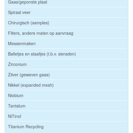
Gaas/geponste plaat
Spiraal veer
Chirurgisch (samples)
Filters, andere maten op aanvraag
Messenmaken
Balletjes en staafjes (t.b.v. sieraden)
Zirconium
Zilver (geweven gaas)
Nikkel (expanded mesh)
Niobium
Tantalum
NiTinol
Titanium Recycling