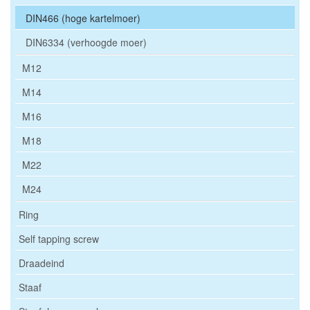
DIN466 (hoge kartelmoer)
DIN6334 (verhoogde moer)
M12
M14
M16
M18
M22
M24
Ring
Self tapping screw
Draadeind
Staaf