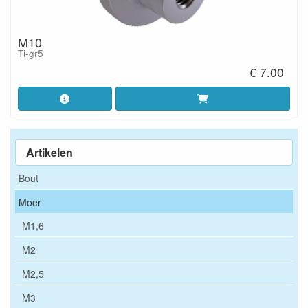
M10
Ti-gr5
€ 7.00
Artikelen
Bout
Moer
M1,6
M2
M2,5
M3