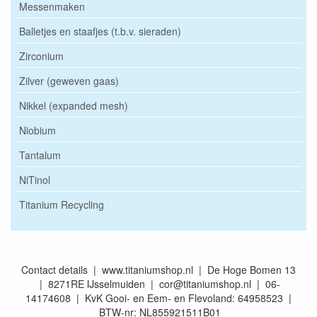
Messenmaken
Balletjes en staafjes (t.b.v. sieraden)
Zirconium
Zilver (geweven gaas)
Nikkel (expanded mesh)
Niobium
Tantalum
NiTinol
Titanium Recycling
Contact details | www.titaniumshop.nl | De Hoge Bomen 13
| 8271RE IJsselmuiden | cor@titaniumshop.nl | 06-
14174608 | KvK Gooi- en Eem- en Flevoland: 64958523 |
BTW-nr: NL855921511B01