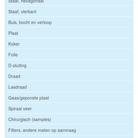
Staaf, hexagonaal
Staaf, vierkant
Buis, bocht en verloop
Plaat
Koker
Folie
D-sluiting
Draad
Lasdraad
Gaas/geponste plaat
Spiraal veer
Chirurgisch (samples)
Filters, andere maten op aanvraag