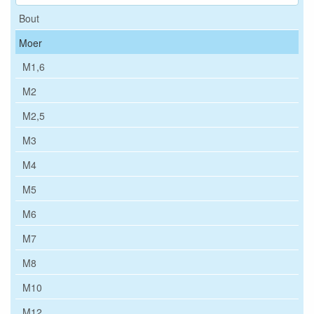
Bout
Moer
M1,6
M2
M2,5
M3
M4
M5
M6
M7
M8
M10
M12