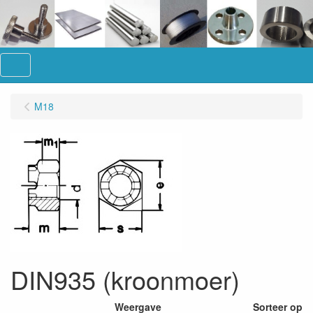
Menu
M18
DIN935 (kroonmoer)
Weergave
Sorteer op