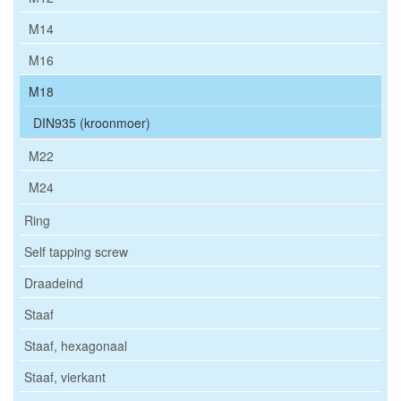
M14
M16
M18
DIN935 (kroonmoer)
M22
M24
Ring
Self tapping screw
Draadeind
Staaf
Staaf, hexagonaal
Staaf, vierkant