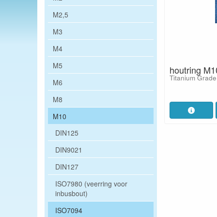
M2,5
M3
M4
M5
houtring M1
Titanium Grade
M6
M8
M10
DIN125
DIN9021
DIN127
ISO7980 (veerring voor
inbusbout)
ISO7094