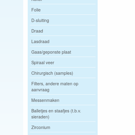
Folie
D-sluiting
Draad
Lasdraad
Gaas/geponste plaat
Spiraal veer
Chirurgisch (samples)
Filters, andere maten op
aanvraag
Messenmaken
Balletjes en staafjes (t.b.v.
sieraden)
Zirconium