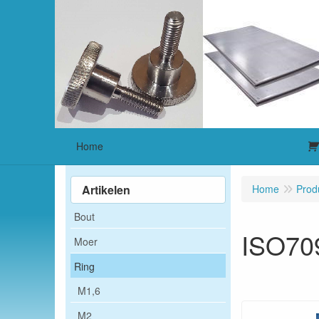
Home
Artikelen
Home
Prod
Bout
ISO70
Moer
Ring
M1,6
M2