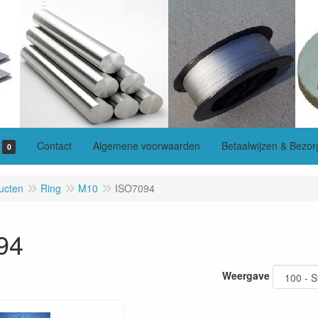
Contact
Algemene voorwaarden
Betaalwijzen & Bezor
0
ucten
Ring
M10
ISO7094
94
Weergave