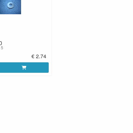
0
 5
€ 2.74