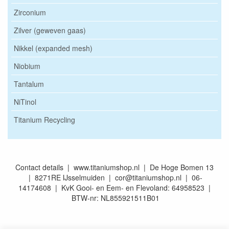
Zirconium
Zilver (geweven gaas)
Nikkel (expanded mesh)
Niobium
Tantalum
NiTinol
Titanium Recycling
Contact details | www.titaniumshop.nl | De Hoge Bomen 13
| 8271RE IJsselmuiden | cor@titaniumshop.nl | 06-
14174608 | KvK Gooi- en Eem- en Flevoland: 64958523 |
BTW-nr: NL855921511B01