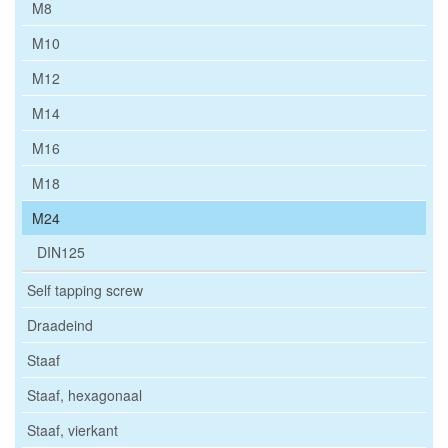
M8
M10
M12
M14
M16
M18
M24
DIN125
Self tapping screw
Draadeind
Staaf
Staaf, hexagonaal
Staaf, vierkant