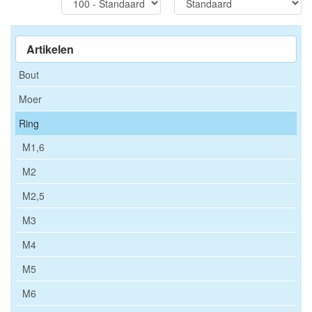
Artikelen
Bout
Moer
Ring
M1,6
M2
M2,5
M3
M4
M5
M6