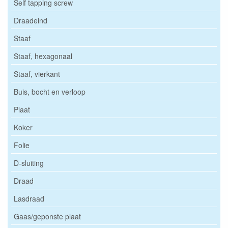
Self tapping screw
Draadeind
Staaf
Staaf, hexagonaal
Staaf, vierkant
Buis, bocht en verloop
Plaat
Koker
Folie
D-sluiting
Draad
Lasdraad
Gaas/geponste plaat