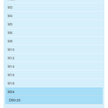
M3
M4
M5
M6
M8
M10
M12
M14
M16
M18
M24
DIN125