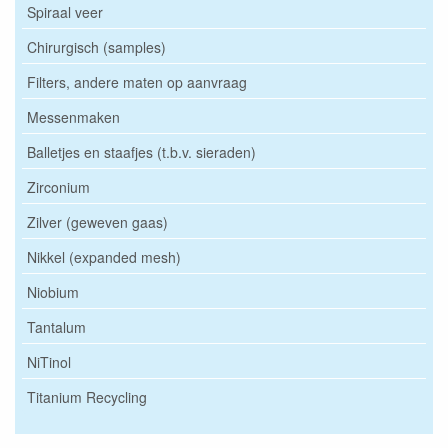
Spiraal veer
Chirurgisch (samples)
Filters, andere maten op aanvraag
Messenmaken
Balletjes en staafjes (t.b.v. sieraden)
Zirconium
Zilver (geweven gaas)
Nikkel (expanded mesh)
Niobium
Tantalum
NiTinol
Titanium Recycling