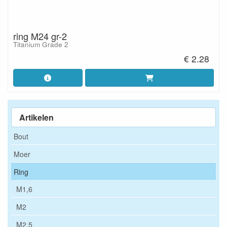
ring M24 gr-2
Titanium Grade 2
€ 2.28
Artikelen
Bout
Moer
Ring
M1,6
M2
M2,5