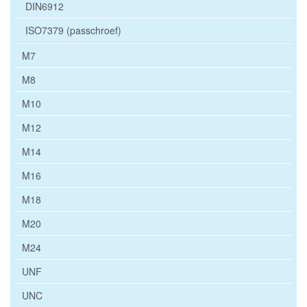
DIN6912
ISO7379 (passchroef)
M7
M8
M10
M12
M14
M16
M18
M20
M24
UNF
UNC