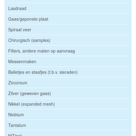
Lasdraad
Gaas/geponste plaat
Spiraal veer
Chirurgisch (samples)
Filters, andere maten op aanvraag
Messenmaken
Balletjes en staafjes (t.b.v. sieraden)
Zirconium
Zilver (geweven gaas)
Nikkel (expanded mesh)
Niobium
Tantalum
NiTinol