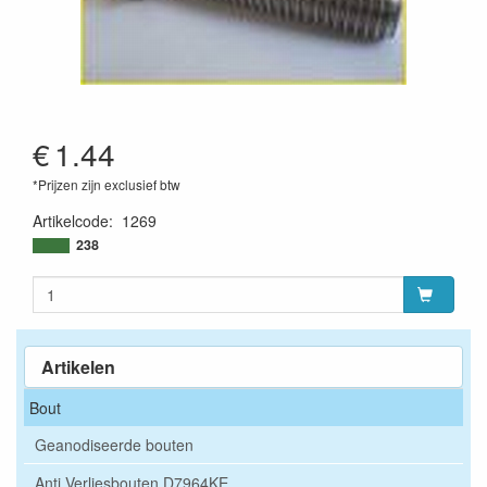
€
1.44
*Prijzen zijn exclusief btw
Artikelcode
:
1269
238
Artikelen
Bout
Geanodiseerde bouten
Anti Verliesbouten D7964KE