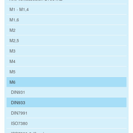
M1 - M1,4
M1,6
M2
M2,5
M3
M4
M5
M6
DIN931
DIN933
DIN7991
ISO7380