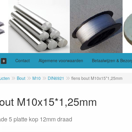
Contact
Algemene voorwaarden
Betaalwijzen & Bezor
0
ucten
Bout
M10
DIN6921
flens bout M10x15*1,25mm
 bout M10x15*1,25mm
ade 5 platte kop 12mm draad