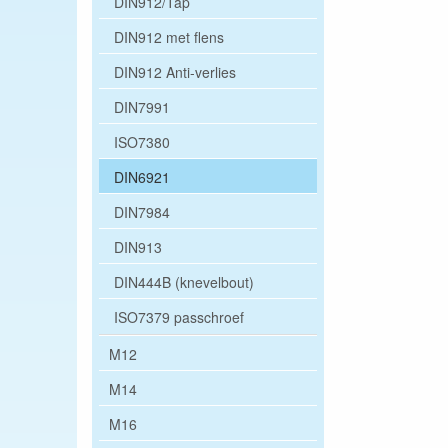
DIN912/Tap
DIN912 met flens
DIN912 Anti-verlies
DIN7991
ISO7380
DIN6921
DIN7984
DIN913
DIN444B (knevelbout)
ISO7379 passchroef
M12
M14
M16