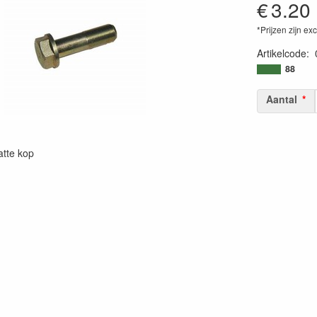
€
3.20
*Prijzen zijn ex
Artikelcode
:
88
Aantal
atte kop