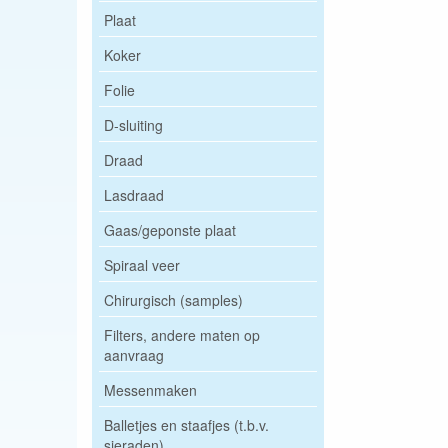
Plaat
Koker
Folie
D-sluiting
Draad
Lasdraad
Gaas/geponste plaat
Spiraal veer
Chirurgisch (samples)
Filters, andere maten op
aanvraag
Messenmaken
Balletjes en staafjes (t.b.v.
sieraden)