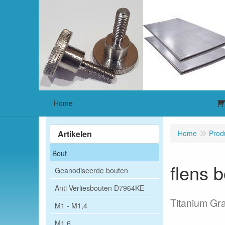
Home
Artikelen
Home
Prod
Bout
flens
Geanodiseerde bouten
Anti Verliesbouten D7964KE
Titanium Gr
M1 - M1,4
M1,6