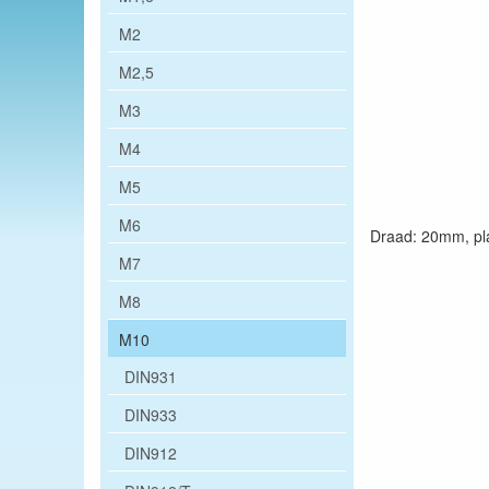
M2
M2,5
M3
M4
M5
M6
Draad: 20mm, pl
M7
M8
M10
DIN931
DIN933
DIN912