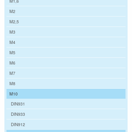
M1,6
M2
M2,5
M3
M4
M5
M6
M7
M8
M10
DIN931
DIN933
DIN912