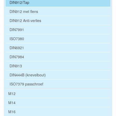
DIN912/Tap
DIN912 met flens
DIN912 Anti-verlies
DIN7991
ISO7380
DIN6921
DIN7984
DIN913
DIN444B (knevelbout)
ISO7379 passchroef
M12
M14
M16