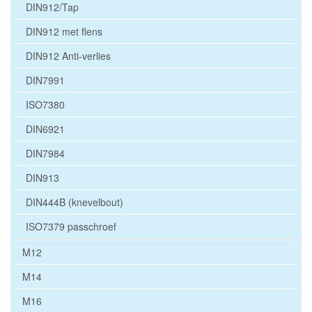
DIN912/Tap
DIN912 met flens
DIN912 Anti-verlies
DIN7991
ISO7380
DIN6921
DIN7984
DIN913
DIN444B (knevelbout)
ISO7379 passchroef
M12
M14
M16