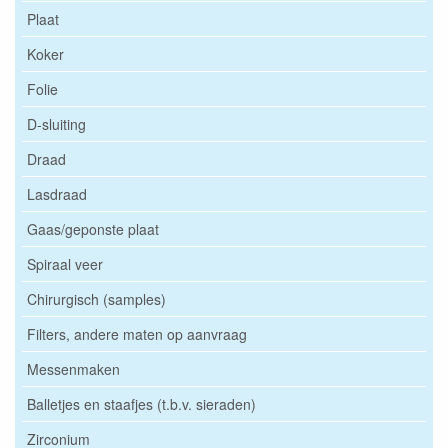
Plaat
Koker
Folie
D-sluiting
Draad
Lasdraad
Gaas/geponste plaat
Spiraal veer
Chirurgisch (samples)
Filters, andere maten op aanvraag
Messenmaken
Balletjes en staafjes (t.b.v. sieraden)
Zirconium