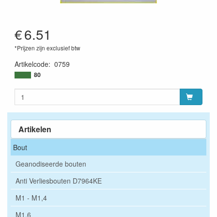
€
6.51
*Prijzen zijn exclusief btw
Artikelcode
:
0759
80
Artikelen
Bout
Geanodiseerde bouten
Anti Verliesbouten D7964KE
M1 - M1,4
M1,6