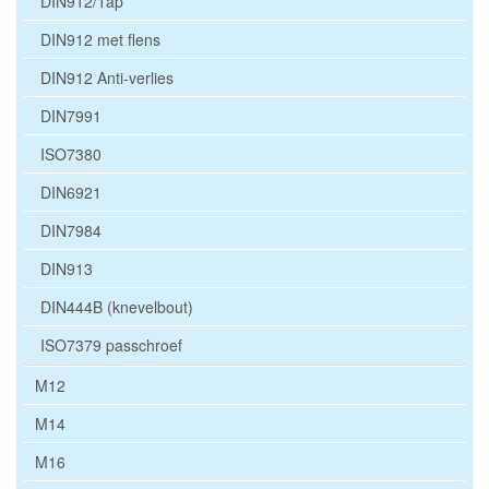
DIN912/Tap
DIN912 met flens
DIN912 Anti-verlies
DIN7991
ISO7380
DIN6921
DIN7984
DIN913
DIN444B (knevelbout)
ISO7379 passchroef
M12
M14
M16