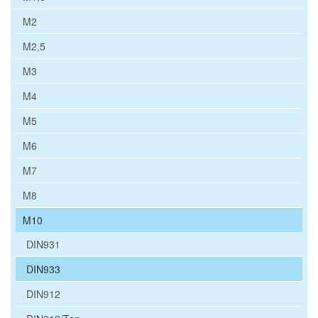
M2
M2,5
M3
M4
M5
M6
M7
M8
M10
DIN931
DIN933
DIN912