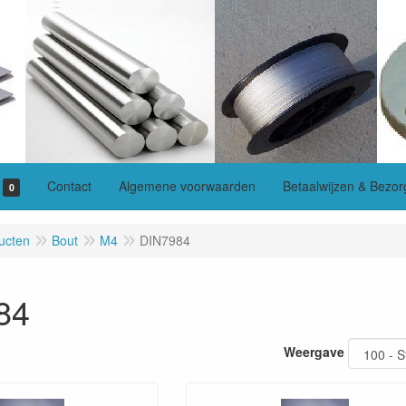
Contact
Algemene voorwaarden
Betaalwijzen & Bezor
0
ucten
Bout
M4
DIN7984
84
Weergave