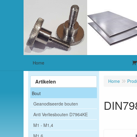
Home
Artikelen
Home
Prod
Bout
DIN79
Geanodiseerde bouten
Anti Verliesbouten D7964KE
M1 - M1,4
M1,6