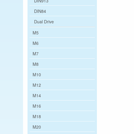
DIN913
DIN84
Dual Drive
M5
M6
M7
M8
M10
M12
M14
M16
M18
M20