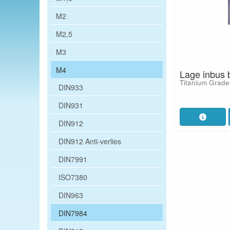
M2
M2,5
M3
M4
Lage inbus 
Titanium Grade
DIN933
DIN931
DIN912
DIN912 Anti-verlies
DIN7991
ISO7380
DIN963
DIN7984