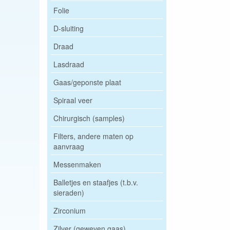
Folie
D-sluiting
Draad
Lasdraad
Gaas/geponste plaat
Spiraal veer
Chirurgisch (samples)
Filters, andere maten op
aanvraag
Messenmaken
Balletjes en staafjes (t.b.v.
sieraden)
Zirconium
Zilver (geweven gaas)