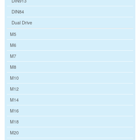
DIN913
DIN84
Dual Drive
M5
M6
M7
M8
M10
M12
M14
M16
M18
M20