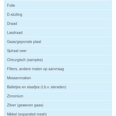
Folie
D-sluiting
Draad
Lasdraad
Gaas/geponste plaat
Spiraal veer
Chirurgisch (samples)
Filters, andere maten op aanvraag
Messenmaken
Balletjes en staafjes (t.b.v. sieraden)
Zirconium
Zilver (geweven gaas)
Nikkel (expanded mesh)