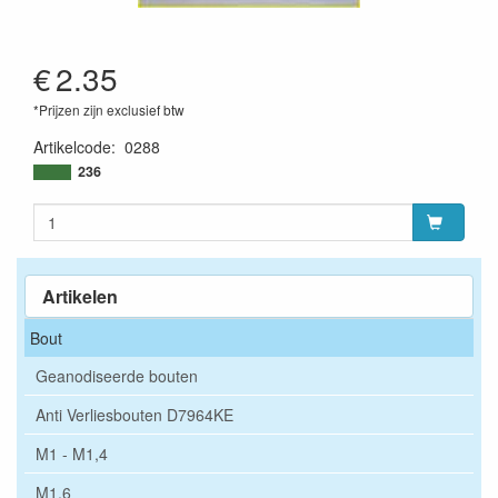
€
2.35
*Prijzen zijn exclusief btw
Artikelcode
:
0288
236
Artikelen
Bout
Geanodiseerde bouten
Anti Verliesbouten D7964KE
M1 - M1,4
M1,6